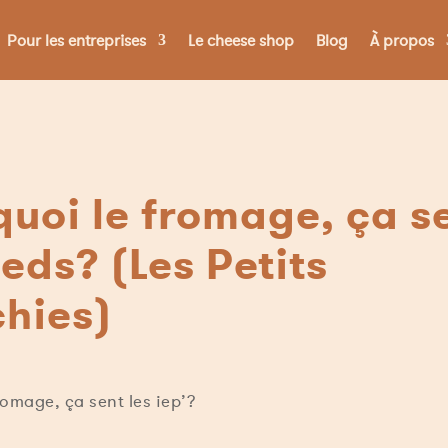
Pour les entreprises
Le cheese shop
Blog
À propos
uoi le fromage, ça s
ieds? (Les Petits
hies)
romage, ça sent les iep’?