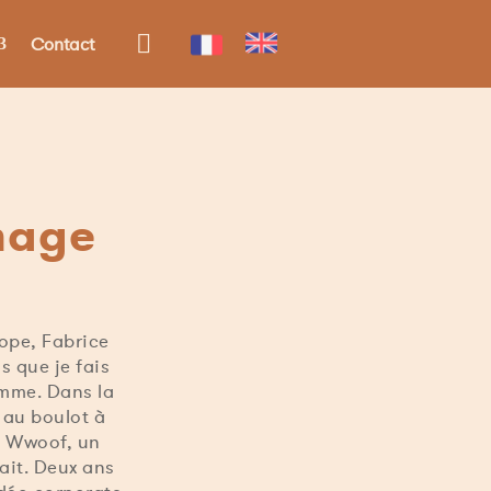

Contact
omage
rope, Fabrice
s que je fais
omme. Dans la
r au boulot à
du Wwoof, un
ait. Deux ans