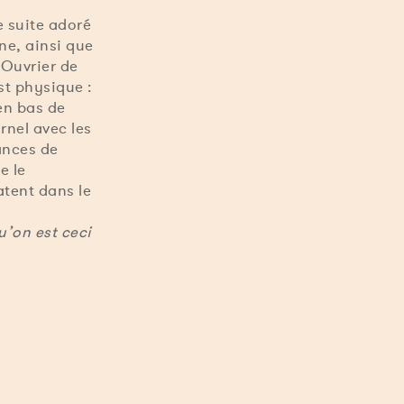
e suite adoré
ne, ainsi que
 Ouvrier de
st physique :
 en bas de
rnel avec les
éances de
e le
atent dans le
u’on est ceci