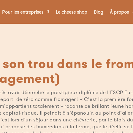
Pour les entreprises
Le cheese shop
Blog
À propos
 son trou dans le fr
agement)
rès avoir décroché le prestigieux diplôme de l’ESCP Eu
eparti de zéro comme fromager ! « C’est la première foi
 m’appartient totalement » raconte ce brillant jeune h
 capital-risque, il peinait à s’épanouir, au point d’alle
’est lors d’un séjour dans une chèvrerie, par le biais 
i propose des immersions à la ferme, que le déclic se f