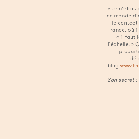
« Je n’étais
ce monde d’a
le contact
France, où i
« il faut
l’échelle. »
produits
dég
blog
www.le
Son secret :