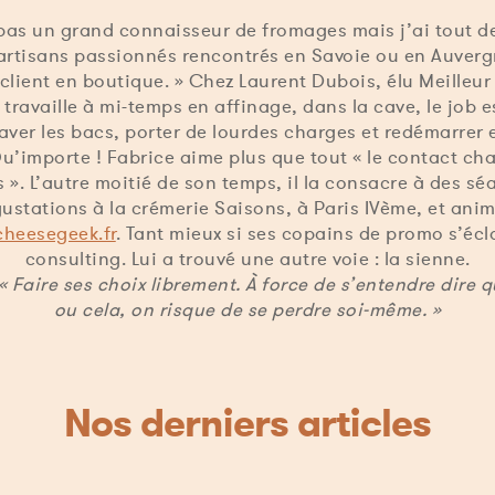
 pas un grand connaisseur de fromages mais j’ai tout d
rtisans passionnés rencontrés en Savoie ou en Auverg
 client en boutique. » Chez Laurent Dubois, élu Meilleur
l travaille à mi-temps en affinage, dans la cave, le job e
 laver les bacs, porter de lourdes charges et redémarrer
 Qu’importe ! Fabrice aime plus que tout « le contact cha
 ». L’autre moitié de son temps, il la consacre à des s
ustations à la crémerie Saisons, à Paris IVème, et anim
cheesegeek.fr
. Tant mieux si ses copains de promo s’écl
consulting. Lui a trouvé une autre voie : la sienne.
 « Faire ses choix librement. À force de s’entendre dire q
ou cela, on risque de se perdre soi-même. »
Nos derniers articles