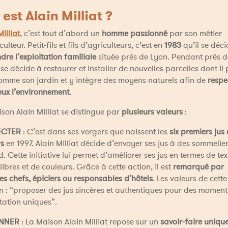
 est Alain Milliat ? 
Milliat
, c’est tout d’abord un 
homme passionné
 par son métier 
ulteur. Petit-fils et fils d’agriculteurs, c’est en 
1983
 qu’il se déci
dre l’exploitation familiale
 située près de Lyon. Pendant près de
l se décide à restaurer et installer de nouvelles parcelles dont il 
omme son jardin et y intègre des moyens naturels afin de 
respec
eux l’environnement
. 
son Alain Milliat se distingue par 
plusieurs valeurs
 : 
ECTER
 : C’est dans ses vergers que naissent les 
six premiers jus e
rs
 en 1997. Alain Milliat décide d’envoyer ses jus à des sommelier
. Cette initiative lui permet d’améliorer ses jus en termes de text
libres et de couleurs. Grâce à cette action, il est 
remarqué par 
es chefs, épiciers ou responsables d’hôtels
. Les valeurs de cette 
 : “proposer des jus sincères et authentiques pour des moments
ation uniques”. 
NNER
 : La Maison Alain Milliat repose sur un 
savoir-faire uniqu