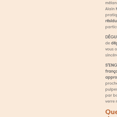
mélang
Alain 
pratiq
résidu
partic
DÉGU
de 
dé
vous o
sincèr
S’EN
franç
appro
proche
pulpes
par ba
verre 
Que