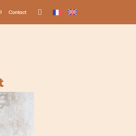

Contact
t