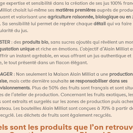
e expertise et sensibilité dans la création de ses jus 100% franç
Milliat choisit lui-même ses 
matières premières
 auprès de produc
uant et valorisant une 
agriculture raisonnée, biologique ou en z
. Sa sensibilité lui permet de repérer chaque 
détail
 qui va faire 
ularité du jus.  
STER
 : des 
produits bio
, sans sucres ajoutés qui révèlent un mo
gustation unique
 et riche en émotions. L’objectif d’Alain Milliat e
ffrir un instant agréable, en vous offrant un jus authentique et 
e, le tout présenté dans un flacon élégant.  
GAGER
 : Non seulement la Maison Alain Milliat a une 
production
aise
, mais cette dernière souhaite 
se responsabiliser dans ses 
visionnements
. Plus de 50% des fruits sont français et sont situé
s de l’atelier de production. Concernant les fruits exotiques, les 
 sont extraits et surgelés sur les zones de production puis ache
teau. Les bouteilles Alain Milliat sont conçues à 70% à partir de
recyclé. Les déchets de fruits sont également recyclés. 
ls sont les produits que l’on retrouv