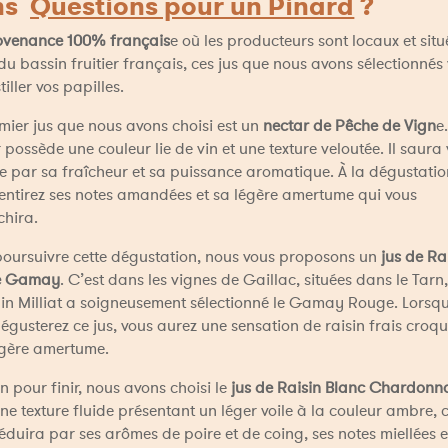
s  
Questions pour un Pinard
 ?
ovenance 100% français
e où les producteurs sont locaux et situ
u bassin fruitier français, ces jus que nous avons sélectionnés 
iller vos papilles. 
mier jus que nous avons choisi est un 
nectar de Pêche de Vign
e
 possède une couleur lie de vin et une texture veloutée. Il saura 
e par sa fraîcheur et sa puissance aromatique. À la dégustation
entirez ses notes amandées et sa légère amertume qui vous 
chira. 
oursuivre cette dégustation, nous vous proposons un 
jus de Rai
e Gamay
. C’est dans les vignes de Gaillac, situées dans le Tarn,
in Milliat a soigneusement sélectionné le Gamay Rouge. Lorsqu
égusterez ce jus, vous aurez une sensation de raisin frais croqua
égère amertume. 
in pour finir, nous avons choisi le 
jus de Raisin Blanc Chardonn
ne texture fluide présentant un léger voile à la couleur ambre, ce
éduira par ses arômes de poire et de coing, ses notes miellées et