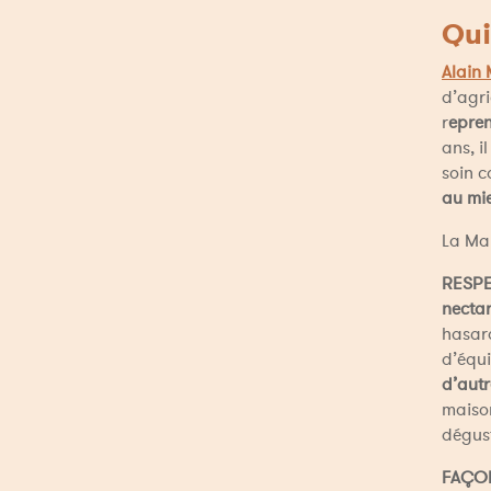
Qui
Alain 
d’agric
r
epren
ans, i
soin c
au mi
La Mai
RESP
necta
hasard
d’équi
d’autr
maison
dégust
FAÇO