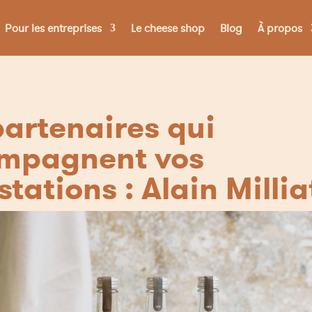
Pour les entreprises
Le cheese shop
Blog
À propos
artenaires qui
mpagnent vos
tations : Alain Millia