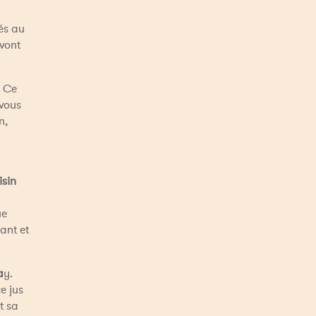
és au 
vont 
. Ce 
vous 
, 
sin 
 
e 
nt et 
a
y. 
 jus 
 sa 