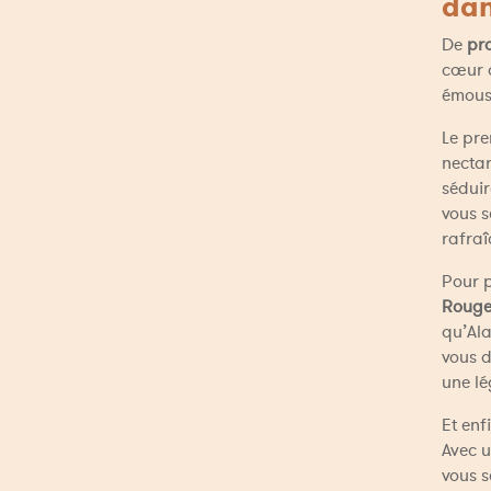
dan
De 
pr
cœur d
émoust
Le pre
nectar
séduir
vous s
rafraî
Pour p
Roug
qu’Ala
vous d
une l
Et enf
Avec u
vous s