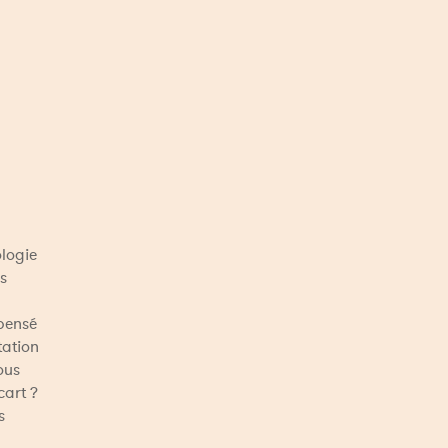
logie 
s 
pensé 
ation 
ous 
art ? 
 