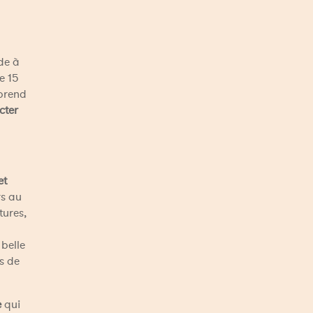
de à 
 15 
prend 
ter 
t 
s au 
ures, 
belle 
 de 
e
 qui 