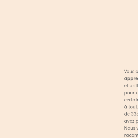
Vous a
appre
et bri
pour u
certai
à tout
de 33c
avez p
Nous v
racont