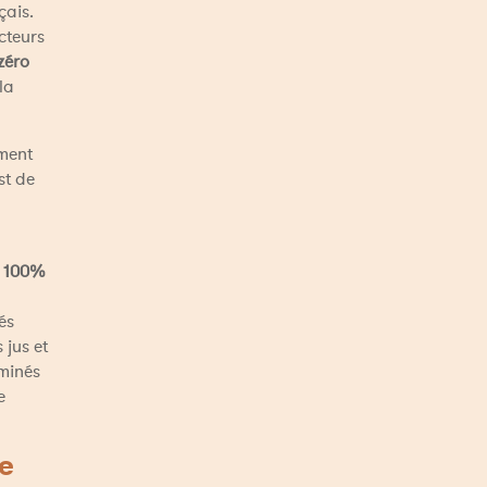
ais. 
teurs 
éro 
la 
ment 
st de 
 100% 
s 
jus et 
minés 
 
e 