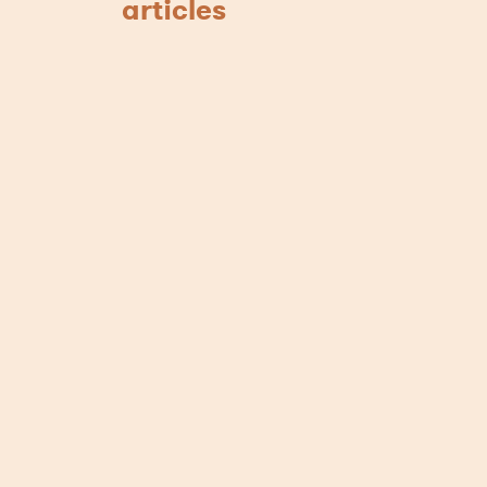
articles
Merci à Profession
fromager pour ce super
article!