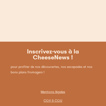
décroché le prestigieux
diplôme de l’ESCP
Europe, Fabrice Gepner
est reparti de zéro
comme fromager !
Inscrivez-vous à la
CheeseNews !
pour profiter de nos découvertes, nos escapades et nos
bons plans fromagers !
Mentions légales
CGV & CGU