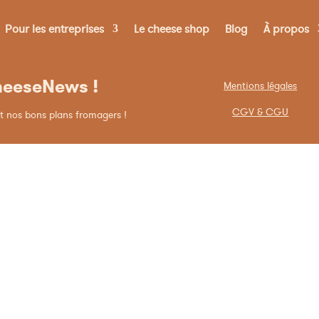
Pour les entreprises
Le cheese shop
Blog
À propos
CheeseNews !
Mentions légales
CGV & CGU
t nos bons plans fromagers !