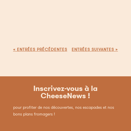
Suite à notre rencontre avec Vanessa de
Tech Rocks, nous partons interviewer Alice,
Office Manager chez Yousign. Organisant
plusieurs team meetings sur l’année, c’est
avec joie que les équipes de Yousign se sont
essayées aux team buildings de Questions...
« ENTRÉES PRÉCÉDENTES
ENTRÉES SUIVANTES »
Inscrivez-vous à la
CheeseNews !
pour profiter de nos découvertes, nos escapades et nos
bons plans fromagers !